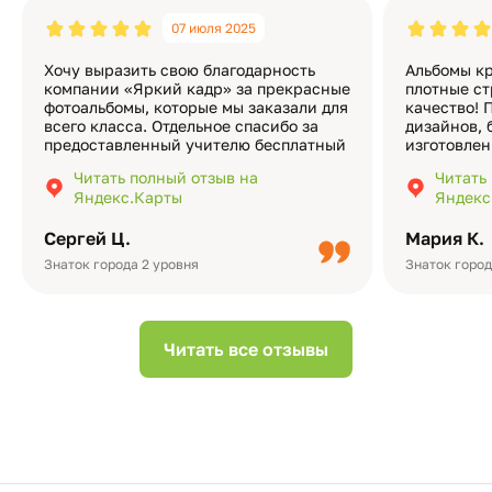
07 июля 2025
Хочу выразить свою благодарность
Альбомы кр
компании «Яркий кадр» за прекрасные
плотные ст
фотоальбомы, которые мы заказали для
качество! 
всего класса. Отдельное спасибо за
дизайнов, 
предоставленный учителю бесплатный
изготовлен
экземпляр — это очень приятно и
различные
Читать полный отзыв на
Читать
подчёркивает значимость события.
оформлени
Яндекс.Карты
Яндекс
Качество альбомов на высшем уровне:
добавить 
плотная бумага, красивый дизайн….
смотреть ч
Сергей Ц.
Мария К.
видео с де
Небольшо
Знаток города 2 уровня
Знаток город
Читать все отзывы