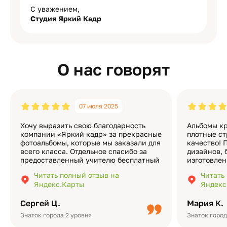
С уважением,
Студия Яркий Кадр
О нас говорят
07 июля 2025
Хочу выразить свою благодарность
Альбомы кр
компании «Яркий кадр» за прекрасные
плотные ст
фотоальбомы, которые мы заказали для
качество! 
всего класса. Отдельное спасибо за
дизайнов, 
предоставленный учителю бесплатный
изготовлен
экземпляр — это очень приятно и
различные
Читать полный отзыв на
Читать
подчёркивает значимость события.
оформлени
Яндекс.Карты
Яндекс
Качество альбомов на высшем уровне:
добавить 
плотная бумага, красивый дизайн….
смотреть ч
Сергей Ц.
Мария К.
видео с де
Небольшо
Знаток города 2 уровня
Знаток город