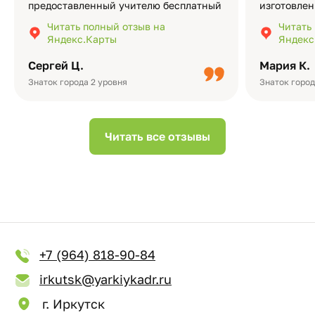
предоставленный учителю бесплатный
изготовлен
экземпляр — это очень приятно и
различные
Читать полный отзыв на
Читать
подчёркивает значимость события.
оформлени
Яндекс.Карты
Яндекс
Качество альбомов на высшем уровне:
добавить 
плотная бумага, красивый дизайн….
смотреть ч
Сергей Ц.
Мария К.
видео с де
Небольшо
Знаток города 2 уровня
Знаток город
Читать все отзывы
+7 (964) 818-90-84
irkutsk@yarkiykadr.ru
г. Иркутск