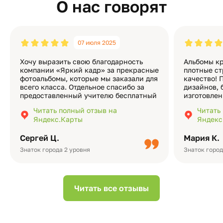
О нас говорят
07 июля 2025
Хочу выразить свою благодарность
Альбомы кр
компании «Яркий кадр» за прекрасные
плотные ст
фотоальбомы, которые мы заказали для
качество! 
всего класса. Отдельное спасибо за
дизайнов, 
предоставленный учителю бесплатный
изготовлен
экземпляр — это очень приятно и
различные
Читать полный отзыв на
Читать
подчёркивает значимость события.
оформлени
Яндекс.Карты
Яндекс
Качество альбомов на высшем уровне:
добавить 
плотная бумага, красивый дизайн….
смотреть ч
Сергей Ц.
Мария К.
видео с де
Небольшо
Знаток города 2 уровня
Знаток город
Читать все отзывы