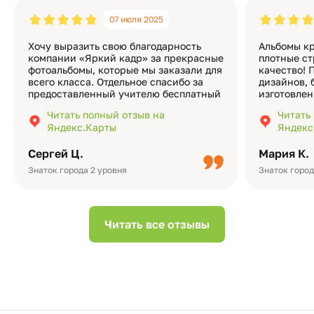
07 июля 2025
Хочу выразить свою благодарность
Альбомы кр
компании «Яркий кадр» за прекрасные
плотные ст
фотоальбомы, которые мы заказали для
качество! 
всего класса. Отдельное спасибо за
дизайнов, 
предоставленный учителю бесплатный
изготовлен
экземпляр — это очень приятно и
различные
Читать полный отзыв на
Читать
подчёркивает значимость события.
оформлени
Яндекс.Карты
Яндекс
Качество альбомов на высшем уровне:
добавить 
плотная бумага, красивый дизайн….
смотреть ч
Сергей Ц.
Мария К.
видео с де
Небольшо
Знаток города 2 уровня
Знаток город
Читать все отзывы